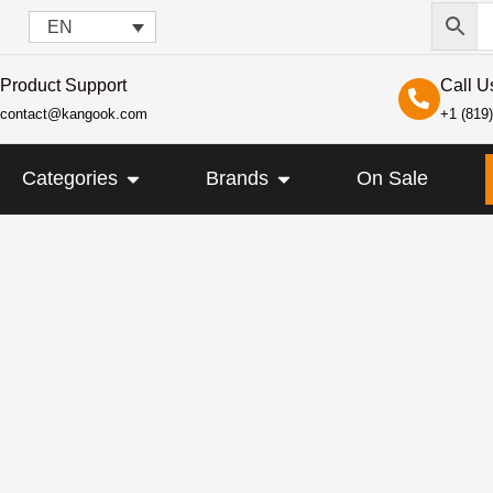
EN
Product Support
Call U
contact@kangook.com
+1 (819
KANGOOK
OPEN CATEGORIES
OPEN BRANDS
Categories
Brands
On Sale