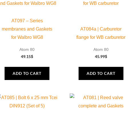
AT097 – Series
membranes and Gaskets
AT084a | Carburetor
for Walbro WG8
flange for WB carburetor
Atom 80
Atom 80
49.15
$
45.99
$
ADD TO CART
ADD TO CART