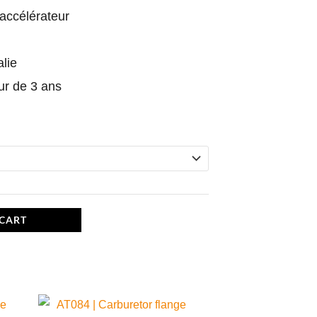
’accélérateur
lie
ur de 3 ans
 CART