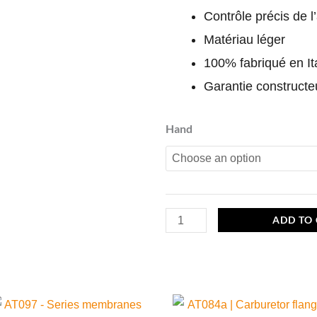
Contrôle précis de l
Matériau léger
100% fabriqué en Ita
Garantie constructe
ACC050
Hand
V-
throttle
Black
quantity
ADD TO