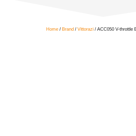
Home
/
Brand
/
Vittorazi
/ ACC050 V-throttle 