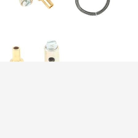
ACC054 | Brass
keeper and Brass
trumpet for V-
ACC024 CHT
throttle (Set of 5)
sensor – 90 cm
Accessories
Accessories
18.90
$
71.80
$