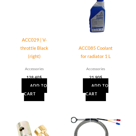
ACC029 | V-
throttle Black
ACC085 Coolant
(right)
for radiator 1 L
Accessories
Accessories
128.40
$
21.90
$
ADD TO
ADD TO
CART
CART