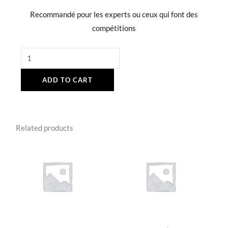
Recommandé pour les experts ou ceux qui font des
compétitions
ACC025
EGT
ADD TO CART
sensor
-
45
cm
Related products
quantity