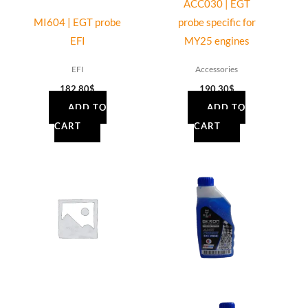
ACC030 | EGT
MI604 | EGT probe
probe specific for
EFI
MY25 engines
EFI
Accessories
182.80
$
190.30
$
ADD TO
ADD TO
CART
CART