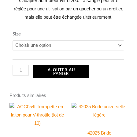
s’adapter au moteur Nitro 200. La sangle peut être
réglée pour une utilisation par un gaucher ou un droitier,
mais elle peut être échangée ultérieurement.
quantité
Size
de
Démarrage
électrique,
Nitro
AJOUTER AU
PANIER
200
/
Tornado
Produits similaires
42025 Bride