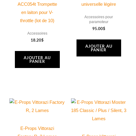
ACC054t Trompette
universelle légère
en laiton pour V-
Accessoires pour
throttle (lot de 10)
paramoteur
95.00
$
Accessoires
18.20
$
AJOUTER AU
PANIER
AJOUTER AU
PANIER
Ce
Ce
produit
produit
a
a
plusieurs
plusieurs
E-Props Vittorazi
variations.
variations.