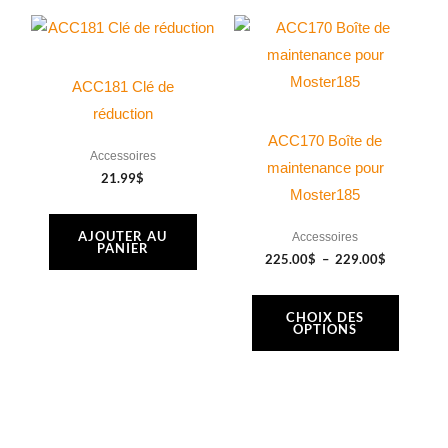
Plage
produit
Ce
de
produit
prix :
225.00$
a
ACC181 Clé de
à
229.00$
plusieurs
réduction
variations.
ACC170 Boîte de
Accessoires
Les
maintenance pour
21.99
$
options
Moster185
peuvent
AJOUTER AU
Accessoires
être
PANIER
225.00
$
–
229.00
$
choisies
sur
CHOIX DES
la
OPTIONS
page
du
produit