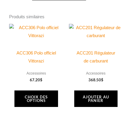
80,
réduction
Produits similaires
3.8,
Ce
2
produit
pales
a
plusieurs
ACC306 Polo officiel
ACC201 Régulateur
variations.
Vittorazi
de carburant
Les
Accessoires
Accessoires
options
67.20
$
368.50
$
peuvent
être
CHOIX DES
AJOUTER AU
choisies
OPTIONS
PANIER
sur
la
page
du