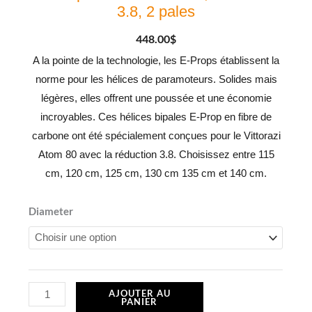
3.8, 2 pales
448.00
$
A la pointe de la technologie, les E-Props établissent la
norme pour les hélices de paramoteurs. Solides mais
légères, elles offrent une poussée et une économie
incroyables. Ces hélices bipales E-Prop en fibre de
carbone ont été spécialement conçues pour le Vittorazi
Atom 80 avec la réduction 3.8. Choisissez entre 115
cm, 120 cm, 125 cm, 130 cm 135 cm et 140 cm.
quantité
Diameter
de
E-
Prop
Vittorazi
AJOUTER AU
PANIER
Atom