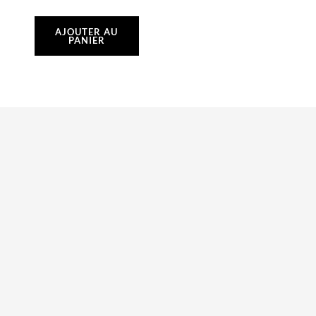
AJOUTER AU
PANIER
ACC012 Tuyau de
ACC011 Tuyau de
carburant silicone Ø
carburant silicone Ø
6,0 mm, Ø ext 9,0
int 4,8 mm, Ø ext 8,0
mm (le mètre)
mm (le mètre)