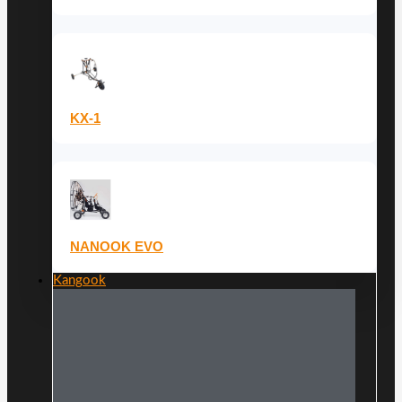
KX-1
NANOOK EVO
Kangook