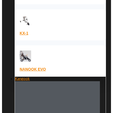
KX-1
NANOOK EVO
Kangook