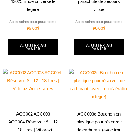
42025 Bride universelle
parachute de secours
légère
zippé
Accessoires pour paramoteur
Accessoires pour paramoteur
95.00
$
90.00
$
AJOUTER AU
AJOUTER AU
PANIER
PANIER
Plage
Ce
de
produit
prix :
115.60$
a
à
169.20$
plusieurs
variations.
Les
ACC002 ACC003
ACC003c Bouchon en
options
ACC004 Réservoir 9 – 12
plastique pour réservoir
peuvent
– 18 litres | Vittorazi
de carburant (avec trou