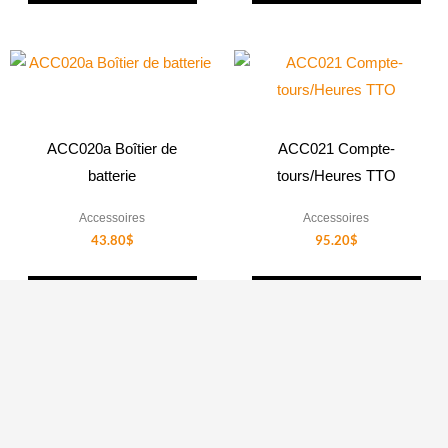
ACC020a Boîtier de
ACC021 Compte-
batterie
tours/Heures TTO
Accessoires
Accessoires
43.80
$
95.20
$
AJOUTER AU
AJOUTER AU
PANIER
PANIER
1
2
3
4
…
40
41
42
→