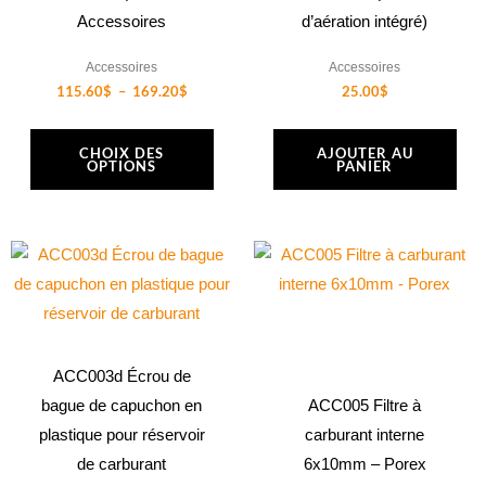
être
Accessoires
d’aération intégré)
choisies
Accessoires
Accessoires
sur
115.60
$
–
169.20
$
25.00
$
la
page
CHOIX DES
AJOUTER AU
du
OPTIONS
PANIER
produit
ACC003d Écrou de
bague de capuchon en
ACC005 Filtre à
plastique pour réservoir
carburant interne
de carburant
6x10mm – Porex