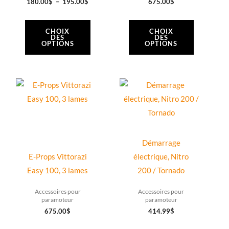
180.00
$
–
195.00
$
675.00
$
choisies
choisies
sur
sur
CHOIX
CHOIX
DES
DES
la
la
OPTIONS
OPTIONS
page
page
du
du
produit
produit
Ce
Ce
produit
produit
a
a
plusieurs
plusieurs
variations.
variations.
Démarrage
Les
Les
E-Props Vittorazi
électrique, Nitro
options
options
Easy 100, 3 lames
200 / Tornado
peuvent
peuvent
Accessoires pour
Accessoires pour
être
être
paramoteur
paramoteur
choisies
choisies
675.00
$
414.99
$
sur
sur