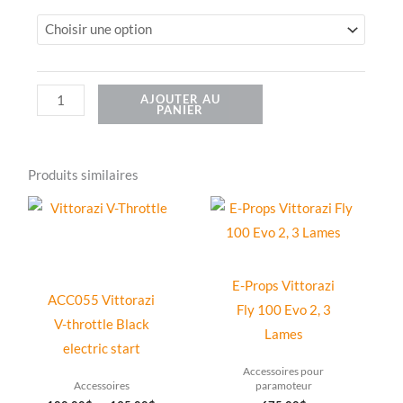
de
E-
Start,
Moster
AJOUTER AU
PANIER
EFI
Produits similaires
Plage
Ce
Ce
de
produit
produit
prix :
180.00$
a
a
à
195.00$
plusieurs
plusieurs
E-Props Vittorazi
ACC055 Vittorazi
variations.
variations.
Fly 100 Evo 2, 3
V-throttle Black
Les
Les
Lames
electric start
options
options
Accessoires pour
peuvent
peuvent
Accessoires
paramoteur
être
être