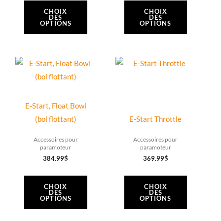
la
la
CHOIX
CHOIX
DES
DES
page
page
OPTIONS
OPTIONS
du
du
produit
produit
Ce
Ce
produit
produit
a
a
plusieurs
plusieurs
E-Start, Float Bowl
variations.
variations.
(bol flottant)
E-Start Throttle
Les
Les
Accessoires pour
Accessoires pour
options
options
paramoteur
paramoteur
peuvent
peuvent
384.99
$
369.99
$
être
être
choisies
choisies
CHOIX
CHOIX
DES
DES
sur
sur
OPTIONS
OPTIONS
la
la