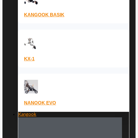
KANGOOK BASIK
KX-1
NANOOK EVO
Kangook