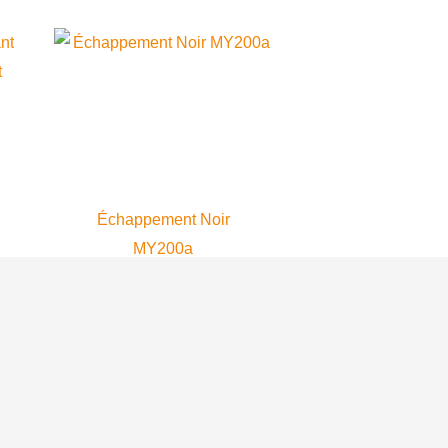
Échappement Noir
MY200a
Moster 185 Plus
283.99
$
AJOUTER AU
PANIER