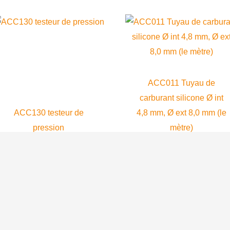
page
du
produit
ACC011 Tuyau de
carburant silicone Ø int
ACC130 testeur de
4,8 mm, Ø ext 8,0 mm (le
pression
mètre)
Accessoires
Accessoires
120.10
$
14.50
$
AJOUTER AU
AJOUTER AU
PANIER
PANIER