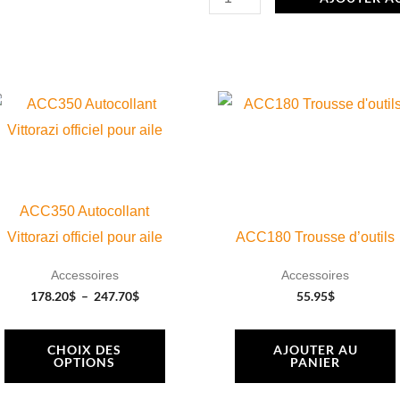
Factory
R,
3
lames
Plage
Ce
de
produit
prix :
178.20$
a
à
247.70$
plusieurs
variations.
ACC350 Autocollant
Les
Vittorazi officiel pour aile
ACC180 Trousse d’outils
options
Accessoires
Accessoires
peuvent
178.20
$
–
247.70
$
55.95
$
être
choisies
CHOIX DES
AJOUTER AU
OPTIONS
PANIER
sur
la