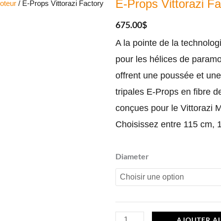
E-Props Vittorazi F
oteur
/ E-Props Vittorazi Factory
675.00
$
A la pointe de la technolog
pour les hélices de paramo
offrent une poussée et un
tripales E-Props en fibre 
conçues pour le Vittorazi 
Choisissez entre 115 cm, 
quantité
Diameter
de
E-
Props
Vittorazi
AJOUTER A