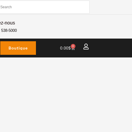
ez-nous
) 538-5000
0
Boutique
Panier
0.00
$