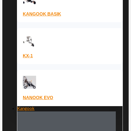
KANGOOK BASIK
KX-1
NANOOK EVO
Kangook