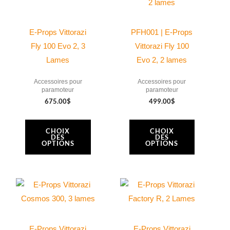
a
a
plusieurs
plusieurs
variations.
variations.
E-Props Vittorazi
PFH001 | E-Props
Les
Les
Fly 100 Evo 2, 3
Vittorazi Fly 100
options
options
Lames
Evo 2, 2 lames
peuvent
peuvent
Accessoires pour
Accessoires pour
être
être
paramoteur
paramoteur
choisies
choisies
675.00
$
499.00
$
sur
sur
la
la
CHOIX
CHOIX
DES
DES
page
page
OPTIONS
OPTIONS
du
du
produit
produit
Plage
Ce
Ce
de
produit
produit
prix :
675.00$
a
a
à
790.00$
plusieurs
plusieurs
E-Props Vittorazi
E-Props Vittorazi