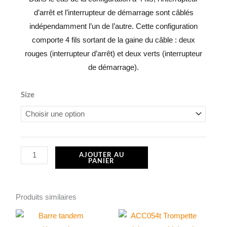
d’arrêt et l’interrupteur de démarrage sont câblés
indépendamment l’un de l’autre. Cette configuration
comporte 4 fils sortant de la gaine du câble : deux
rouges (interrupteur d’arrêt) et deux verts (interrupteur
de démarrage).
quantité
Size
de
E-
Start,
Float
AJOUTER AU
PANIER
Bowl
(bol
flottant)
Produits similaires