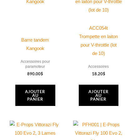
ACC054t
Trompette en laiton
Barre tandem
pour V-throttle (lot
Kangook
de 10)
Accessoires pour
paramoteur
Accessoires
890.00
$
18.20
$
AJOUTER
AJOUTER
AU
AU
PANIER
PANIER
Ce
Ce
produit
produit