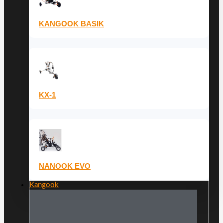
KANGOOK BASIK
KX-1
NANOOK EVO
Kangook