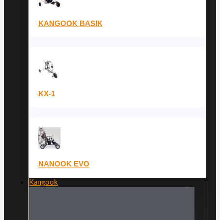
KANGOOK BASIK
KX-1
NANOOK EVO
Kangook