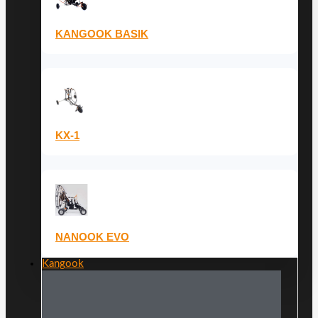
KANGOOK BASIK
KX-1
NANOOK EVO
Kangook