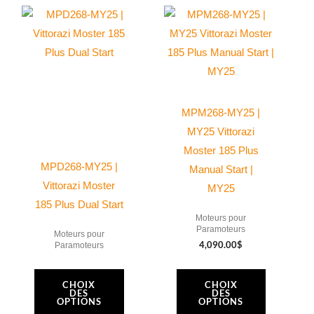
Ce
Ce
Propeller
produit
produit
3.04
a
a
Reduction
plusieurs
plusieurs
for
variations.
variations.
Vittorazi
Les
Les
Cosmos
MPM268-MY25 |
options
options
300,
MY25 Vittorazi
peuvent
peuvent
2
Moster 185 Plus
être
être
MPD268-MY25 |
Blades
Manual Start |
choisies
choisies
Vittorazi Moster
MY25
sur
sur
185 Plus Dual Start
Moteurs pour
la
la
Paramoteurs
Moteurs pour
page
page
4,090.00
$
Paramoteurs
du
du
produit
produit
CHOIX
CHOIX
DES
DES
OPTIONS
OPTIONS