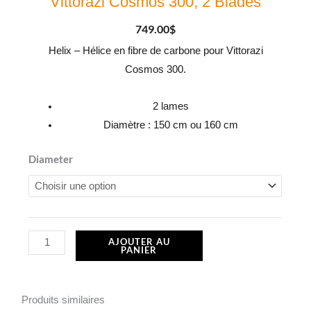
Vittorazi Cosmos 300, 2 Blades
749.00
$
Helix – Hélice en fibre de carbone pour Vittorazi
Cosmos 300.
2 lames
Diamètre : 150 cm ou 160 cm
quantité
Diameter
de
PCH002
|
Helix
AJOUTER AU
PANIER
-
Vittorazi
Carbon
Produits similaires
Fiber