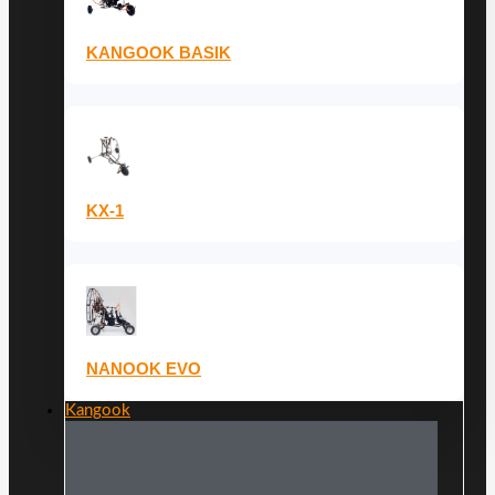
KANGOOK BASIK
KX-1
NANOOK EVO
Kangook