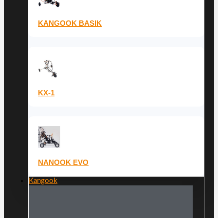
KANGOOK BASIK
KX-1
NANOOK EVO
Kangook