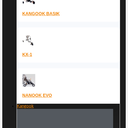
KANGOOK BASIK
KX-1
NANOOK EVO
Kangook