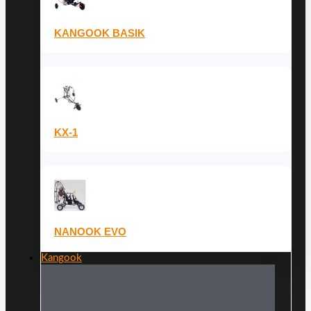
KANGOOK BASIK
KX-1
NANOOK EVO
Kangook