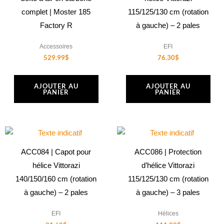
complet | Moster 185
115/125/130 cm (rotation
Factory R
à gauche) – 2 pales
Accessoires
EFI
529.99
$
76.30
$
AJOUTER AU
AJOUTER AU
PANIER
PANIER
ACC084 | Capot pour
ACC086 | Protection
hélice Vittorazi
d’hélice Vittorazi
140/150/160 cm (rotation
115/125/130 cm (rotation
à gauche) – 2 pales
à gauche) – 3 pales
EFI
Hélices