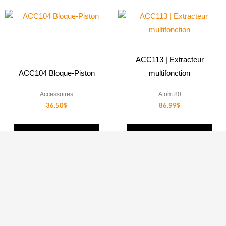
ACC113 | Extracteur
ACC104 Bloque-Piston
multifonction
Accessoires
Atom 80
36.50
$
86.99
$
AJOUTER AU
AJOUTER AU
PANIER
PANIER
1
2
3
4
…
10
11
12
→