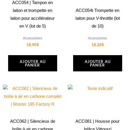
ACC054 | Tampon en
laiton et trompette en
ACC054t Trompette en
laiton pour accélérateur
laiton pour V-throttle (lot
en V (lot de 5)
de 10)
Accessoires
Accessoires
18.90
$
18.20
$
AJOUTER AU
AJOUTER AU
PANIER
PANIER
ACC062 | Silencieux de
ACC081 | Housse pour
boîte à air en carbone
hélice Vittorazi