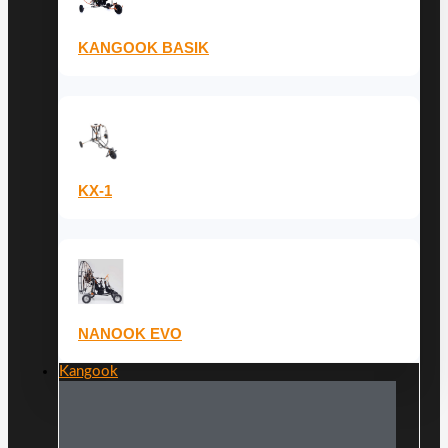
KANGOOK BASIK
KX-1
NANOOK EVO
Kangook