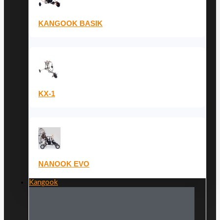
KANGOOK BASIK
KX-1
NANOOK EVO
Kangook