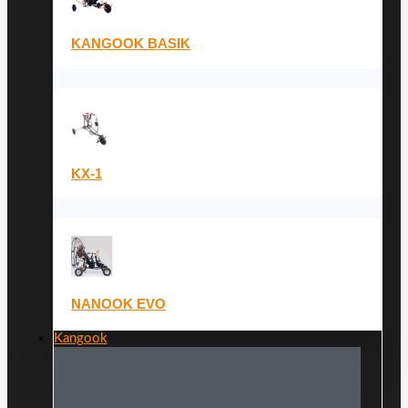
KANGOOK BASIK
KX-1
NANOOK EVO
Kangook