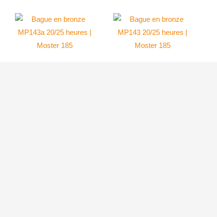
Bague en bronze
Bague en bronze
MP143a 20/25
MP143 20/25
heures | Moster
heures | Moster
185
185
Moster 185 Factory
Moster 185 Factory
19.99
$
33.50
$
AJOUTER
AJOUTER
AU
AU
PANIER
PANIER