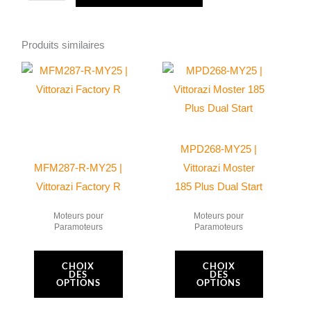
de
Rondelle
de
Produits similaires
calage
Ce
Ce
MP049
produit
produit
|
a
a
Moster
plusieurs
plusieurs
185
variations.
variations.
MPD268-MY25 |
Les
Les
MFM287-R-MY25 |
Vittorazi Moster
options
options
Vittorazi Factory R
185 Plus Dual Start
peuvent
peuvent
Moteurs pour
Moteurs pour
être
être
Paramoteurs
Paramoteurs
choisies
choisies
sur
sur
CHOIX
CHOIX
DES
DES
la
la
OPTIONS
OPTIONS
page
page