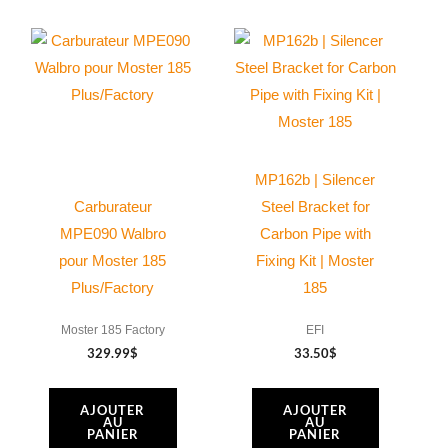
du
du
produit
produit
MP162b | Silencer
Carburateur
Steel Bracket for
MPE090 Walbro
Carbon Pipe with
pour Moster 185
Fixing Kit | Moster
Plus/Factory
185
Moster 185 Factory
EFI
329.99
$
33.50
$
AJOUTER
AJOUTER
AU
AU
PANIER
PANIER