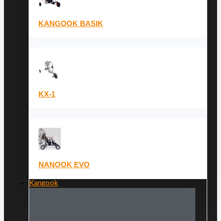
KANGOOK BASIK
KX-1
NANOOK EVO
Kangook