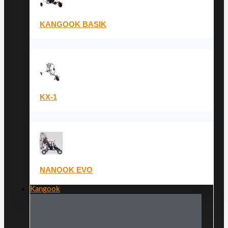
KANGOOK BASIK
KX-1
NANOOK EVO
Kangook