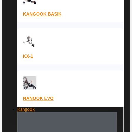
KANGOOK BASIK
KX-1
NANOOK EVO
Kangook