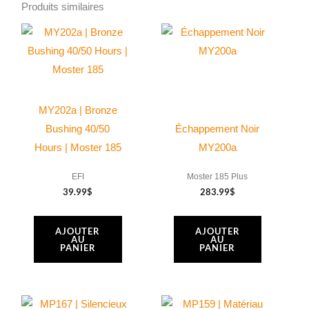
Cylindre
Produits similaires
chromé
Ø
66
mm
pour
MY202a | Bronze
Moster185
Bushing 40/50
Échappement Noir
Plus
Hours | Moster 185
MY200a
EFI
Moster 185 Plus
39.99
$
283.99
$
AJOUTER
AJOUTER
AU
AU
PANIER
PANIER