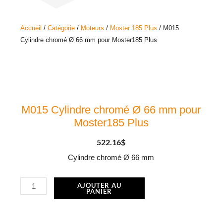
Accueil
/
Catégorie
/
Moteurs
/
Moster 185 Plus
/ M015
Cylindre chromé Ø 66 mm pour Moster185 Plus
M015 Cylindre chromé Ø 66 mm pour
Moster185 Plus
522.16
$
Cylindre chromé Ø 66 mm
quantité
AJOUTER AU
PANIER
de
M015