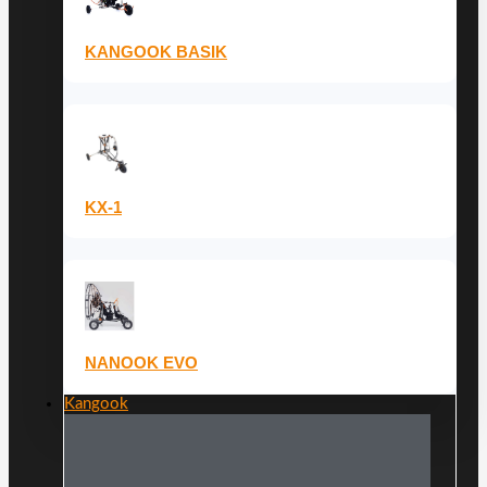
KANGOOK BASIK
KX-1
NANOOK EVO
Kangook