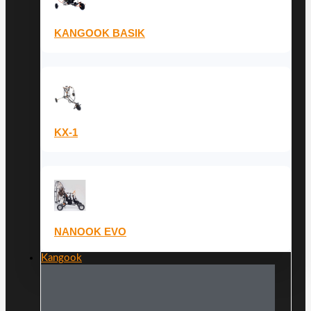
KANGOOK BASIK
KX-1
NANOOK EVO
Kangook