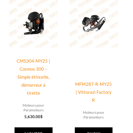
Ce
supplémentaire
produit
en
a
fibre
plusieurs
de
variations.
carbone
Les
(fixation
options
latérale)
peuvent
CMS304-MY25 |
être
Cosmos 300 –
choisies
Simple étincelle,
sur
MFM287-R-MY25
démarreur à
la
| Vittorazi Factory
tirette
page
R
Moteurs pour
du
Paramoteurs
Moteurs pour
produit
5,630.00
$
Paramoteurs