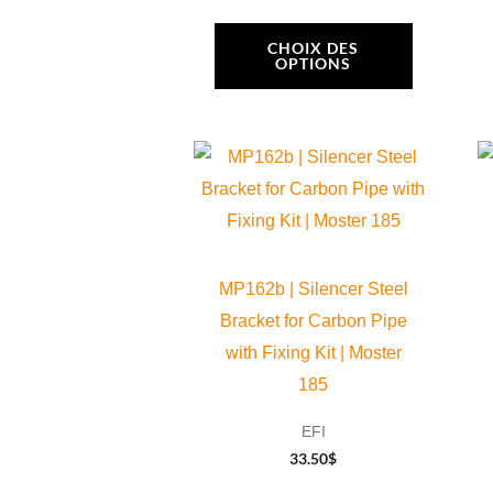
choisies
CHOIX DES
OPTIONS
sur
la
page
du
produit
MP162b | Silencer Steel
Bracket for Carbon Pipe
with Fixing Kit | Moster
185
EFI
33.50
$