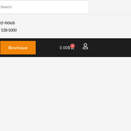
ez-nous
) 538-5000
0
Boutique
Panier
0.00
$