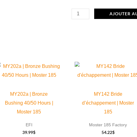
quantité
AJOUTER A
de
ACC103
Extracteur
de
volant
Ø
26
mm
MY202a | Bronze
MY142 Bride
Bushing 40/50 Hours |
d’échappement | Moster
Moster 185
185
EFI
Moster 185 Factory
39.99
$
54.22
$