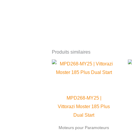
Produits similaires
Ce
produit
a
plusieurs
variations.
MPD268-MY25 |
Les
Vittorazi Moster 185 Plus
options
Dual Start
peuvent
Moteurs pour Paramoteurs
être