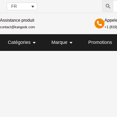
FR
Assistance produit
Appel
contact@kangook.com
+1 (819
IR KANGOOK
OUVRIR CATÉGORIES
OUVRIR MARQUE
Catégories
Marque
Promotions