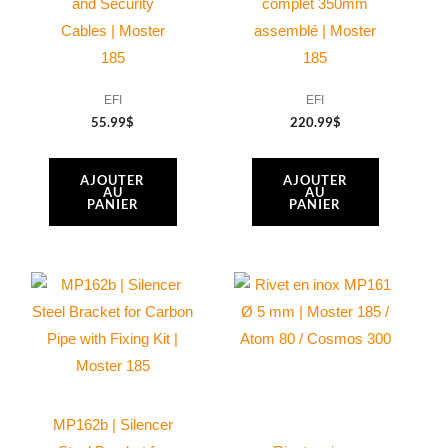
and Security
complet 350mm
185
Cables | Moster
assemblé | Moster
Classic
185
185
/
Plus
EFI
EFI
/
55.99
$
220.99
$
silent
AJOUTER
AJOUTER
AU
AU
PANIER
PANIER
MP162b | Silencer