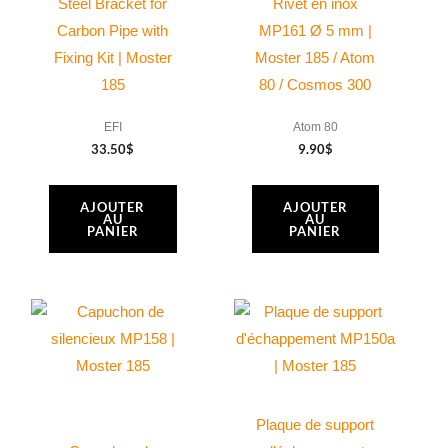
Steel Bracket for
Rivet en inox
Carbon Pipe with
MP161 Ø 5 mm |
Fixing Kit | Moster
Moster 185 / Atom
185
80 / Cosmos 300
EFI
Atom 80
33.50
$
9.90
$
AJOUTER
AJOUTER
AU
AU
PANIER
PANIER
Plaque de support