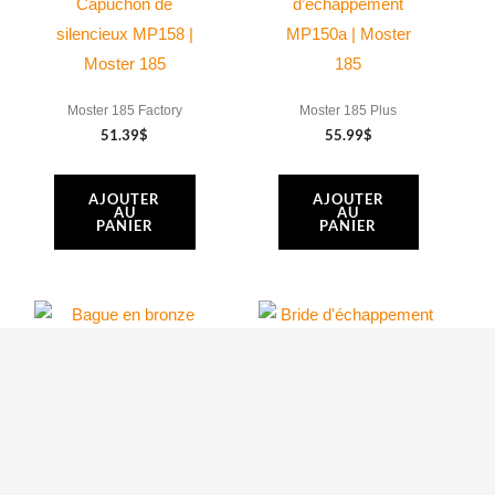
Capuchon de
d’échappement
silencieux MP158 |
MP150a | Moster
Moster 185
185
Moster 185 Factory
Moster 185 Plus
51.39
$
55.99
$
AJOUTER
AJOUTER
AU
AU
PANIER
PANIER
Bague en bronze
Bride
MP143 20/25
d’échappement