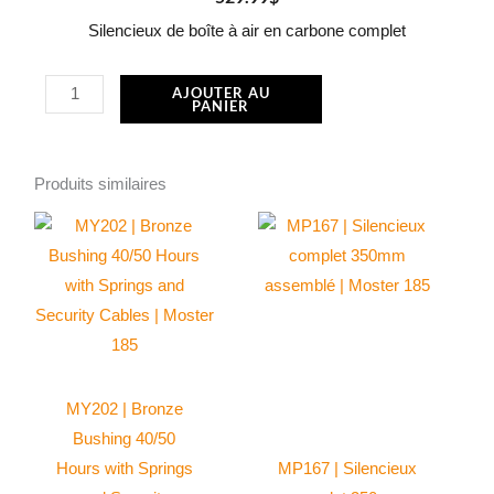
Silencieux de boîte à air en carbone complet
quantité
AJOUTER AU
PANIER
de
ACC061
|
Produits similaires
Silencieux
complet
de
boîte
à
air
en
MY202 | Bronze
carbone
Bushing 40/50
|
Hours with Springs
MP167 | Silencieux
Moster