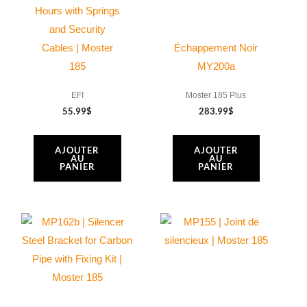
Hours with Springs
185
and Security
/
Cables | Moster
Échappement Noir
Cosmos
185
MY200a
300
EFI
Moster 185 Plus
55.99
$
283.99
$
AJOUTER
AJOUTER
AU
AU
PANIER
PANIER