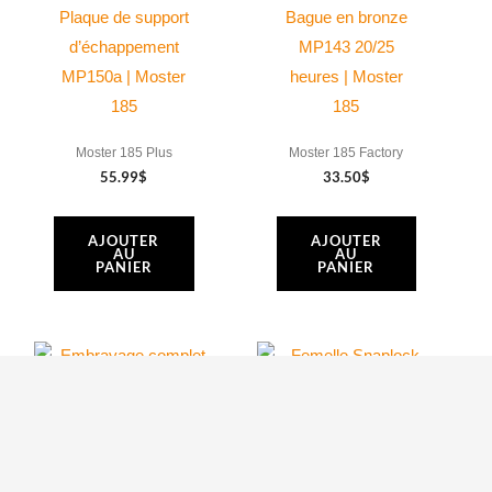
Plaque de support
Bague en bronze
d’échappement
MP143 20/25
MP150a | Moster
heures | Moster
185
185
Moster 185 Plus
Moster 185 Factory
55.99
$
33.50
$
AJOUTER
AJOUTER
AU
AU
PANIER
PANIER
Femelle Snaplock