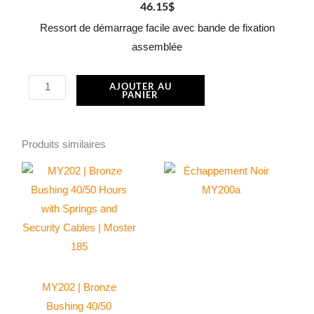
46.15
$
Ressort de démarrage facile avec bande de fixation
assemblée
quantité
AJOUTER AU
PANIER
de
Ressort
de
Produits similaires
démarrage
facile
MP053
avec
bande
de
fixation
MY202 | Bronze
|
Bushing 40/50
Moster