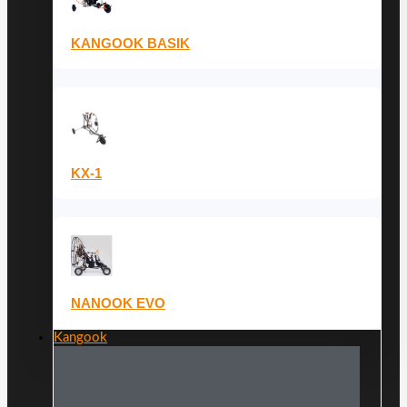
KANGOOK BASIK
KX-1
NANOOK EVO
Kangook