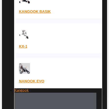
KANGOOK BASIK
KX-1
NANOOK EVO
Kangook