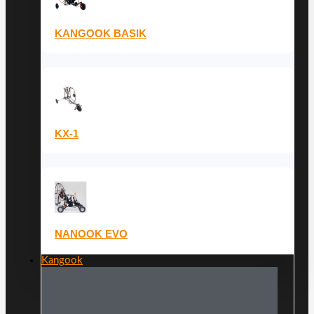
KANGOOK BASIK
KX-1
NANOOK EVO
Kangook