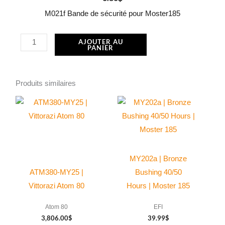
M021f Bande de sécurité pour Moster185
quantité
AJOUTER AU
PANIER
de
M021f
Bande
Produits similaires
de
sécurité
pour
Moster185
MY202a | Bronze
ATM380-MY25 |
Bushing 40/50
Vittorazi Atom 80
Hours | Moster 185
Atom 80
EFI
3,806.00
$
39.99
$