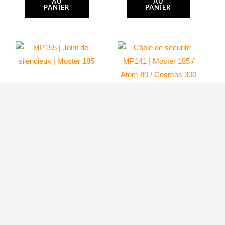
AU
AU
PANIER
PANIER
Câble de sécurité
MP155 | Joint de
MP141 | Moster
silencieux | Moster
185 / Atom 80 /
185
Cosmos 300
EFI
Atom 80
11.40
$
6.80
$
AJOUTER
AJOUTER
AU
AU
PANIER
PANIER