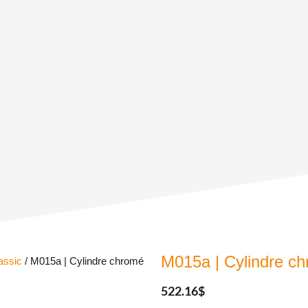
M015a | Cylindre 
assic
/ M015a | Cylindre chromé
522.16
$