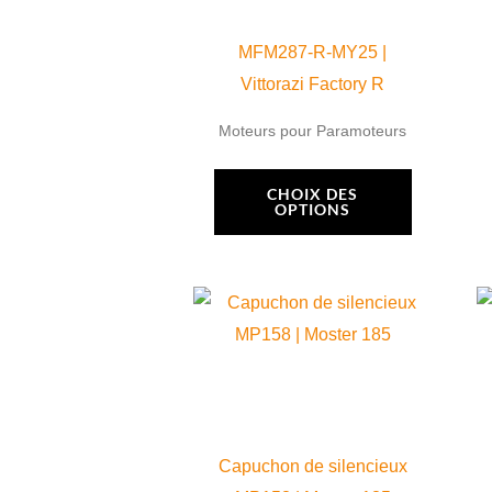
options
peuvent
MFM287-R-MY25 |
être
Vittorazi Factory R
choisies
Moteurs pour Paramoteurs
sur
la
CHOIX DES
OPTIONS
page
du
produit
Capuchon de silencieux