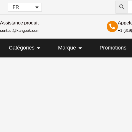
FR
Assistance produit
Appel
contact@kangook.com
+1 (819
IR KANGOOK
OUVRIR CATÉGORIES
OUVRIR MARQUE
Catégories
Marque
Promotions