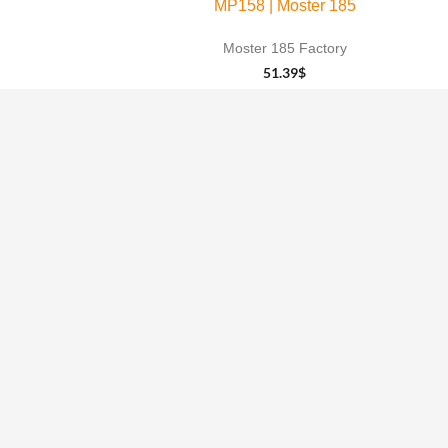
MP158 | Moster 185
Moster 185 Factory
51.39
$
AJOUTER AU
PANIER
Innovation de classe mondiale dans la tec
l'aviation paramoteur. La seule usine dédi
paramoteur en Amérique du Nord !