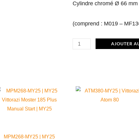
Cylindre chromé Ø 66 mm
(comprend : M019 – MF13
quantité
AJOUTER A
de
M015a
|
Cylindre
chromé
Ce
Ø
produit
66
a
mm
plusieurs
SEL.A
variations.
Les
MPM268-MY25 | MY25