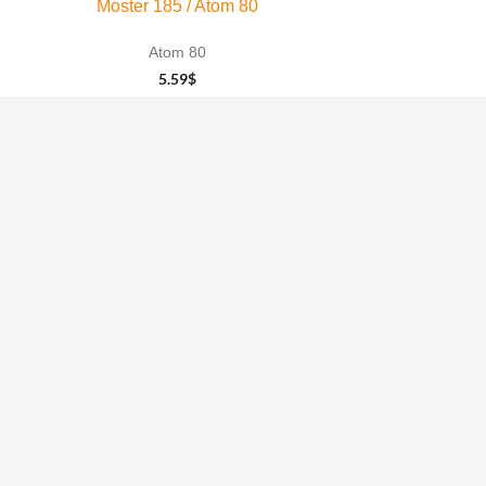
Moster 185 / Atom 80
Atom 80
5.59
$
AJOUTER AU
PANIER
Who We Are
k
A propos de
Contactez nous
POLITIQUES ET SUPPORT