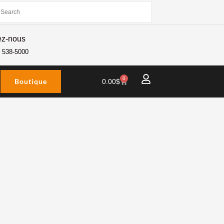
ez-nous
) 538-5000
0
Boutique
Panier
0.00
$