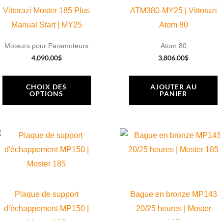
options
Vittorazi Moster 185 Plus
ATM380-MY25 | Vittorazi
peuvent
Manual Start | MY25
Atom 80
être
Moteurs pour Paramoteurs
Atom 80
choisies
4,090.00
$
3,806.00
$
sur
la
CHOIX DES
AJOUTER AU
OPTIONS
PANIER
page
du
produit
Plaque de support
Bague en bronze MP143
d’échappement MP150 |
20/25 heures | Moster