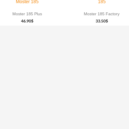
Moster 185
185
Moster 185 Plus
Moster 185 Factory
46.90
$
33.50
$
AJOUTER AU
AJOUTER AU
PANIER
PANIER
Paramotors
Trikes
Amaruk TI
Kangook Basi
hnologie de
Amaruk XD
Kangook KX1
Amaruk
Nanook Evo
ée au
Vikking
Classic