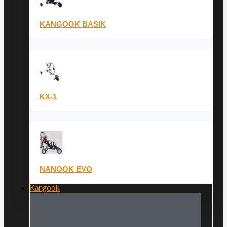
KANGOOK BASIK
KX-1
NANOOK EVO
Kangook