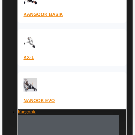
KANGOOK BASIK
KX-1
NANOOK EVO
Kangook