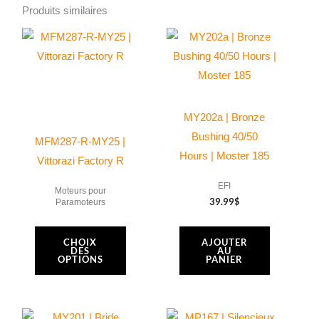
Joint
Produits similaires
liquide
Ce
Threebond
produit
250g
a
plusieurs
variations.
MY202a | Bronze
Les
Bushing 40/50
MFM287-R-MY25 |
options
Hours | Moster 185
Vittorazi Factory R
peuvent
EFI
être
Moteurs pour
39.99
$
Paramoteurs
choisies
sur
CHOIX
AJOUTER
la
DES
AU
OPTIONS
PANIER
page
du
produit