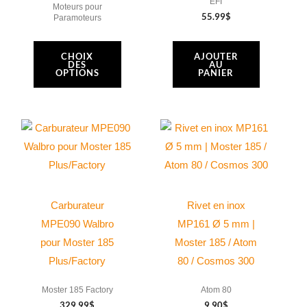
EFI
du
Moteurs pour
55.99
$
Paramoteurs
produit
CHOIX
AJOUTER
DES
AU
OPTIONS
PANIER
Carburateur
Rivet en inox
MPE090 Walbro
MP161 Ø 5 mm |
pour Moster 185
Moster 185 / Atom
Plus/Factory
80 / Cosmos 300
Moster 185 Factory
Atom 80
329.99
$
9.90
$