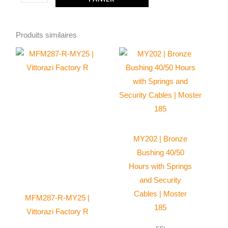
de
Outil
spécifique
Produits similaires
ACC123
Ce
produit
a
plusieurs
variations.
Les
options
MY202 | Bronze
peuvent
Bushing 40/50
être
Hours with Springs
choisies
and Security
sur
Cables | Moster
MFM287-R-MY25 |
la
185
Vittorazi Factory R
page