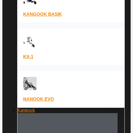
KANGOOK BASIK
KX-1
NANOOK EVO
Kangook