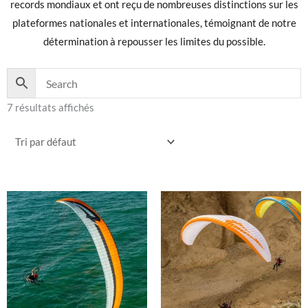
records mondiaux et ont reçu de nombreuses distinctions sur les
plateformes nationales et internationales, témoignant de notre
détermination à repousser les limites du possible.
7 résultats affichés
Ce
produit
a
plusieurs
variations.
Les