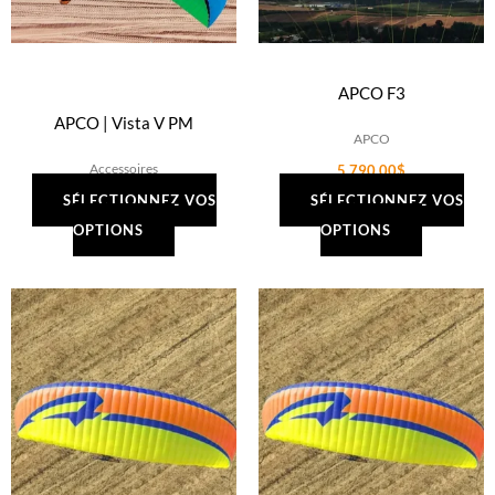
options
peuvent
être
APCO F3
choisies
APCO | Vista V PM
sur
APCO
la
Accessoires
5,790.00
$
page
SÉLECTIONNEZ VOS
SÉLECTIONNEZ VOS
du
OPTIONS
OPTIONS
produit