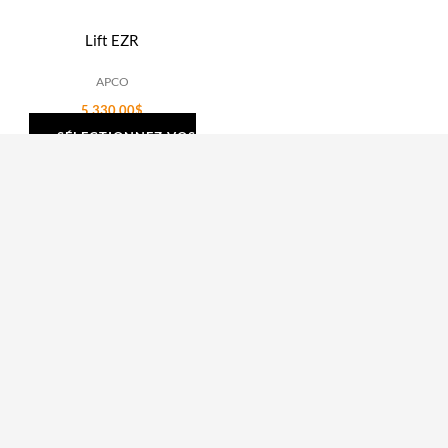
Lift EZR
APCO
5,330.00
$
SÉLECTIONNEZ VOS
OPTIONS
Vous n’avez pas trouvé ce que vous cherchez
?
Notre boutique est en cours de mise à jour pour vous offrir les
meilleurs produits ! Si vous ne trouvez pas ce que vous
recherchez, pas d’inquiétude , nous avons un large choix qui
n’est peut-être pas encore affiché.